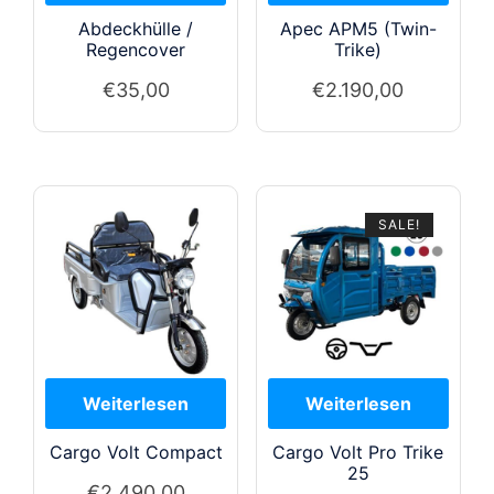
Abdeckhülle /
Apec APM5 (Twin-
Regencover
Trike)
€
35,00
€
2.190,00
SALE!
Cargo Volt Compact
Cargo Volt Pro Trike
25
€
2.490,00