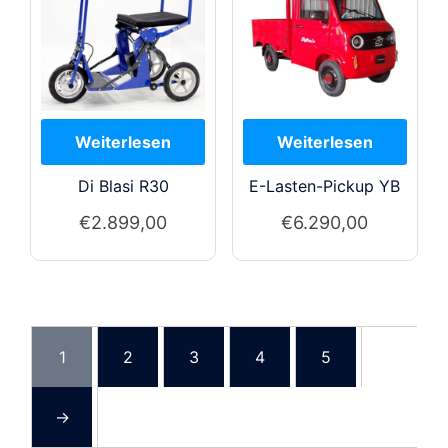
Di Blasi R30
E-Lasten-Pickup YB
€
2.899,00
€
6.290,00
Dieses
Produkt
weist
mehrere
1
2
3
4
5
Varianten
auf.
→
Die
Optionen