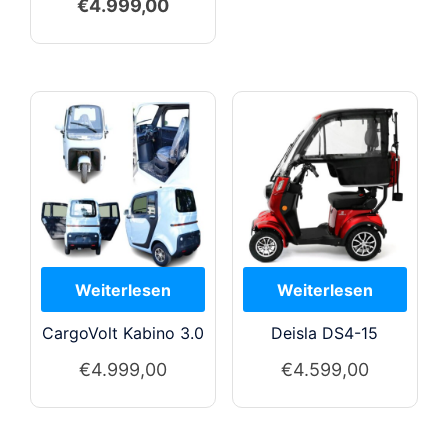
Ursprünglicher
Aktueller
€
4.999,00
Preis
Preis
war:
ist:
€5.299,00
€4.999,00.
CargoVolt Kabino 3.0
Deisla DS4-15
€
4.999,00
€
4.599,00