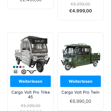
€
5.299,00
Ursprünglicher
Aktueller
€
4.999,00
Preis
Preis
war:
ist:
€5.299,00
€4.999,0
SALE!
Cargo Volt Pro Trike
Cargo Volt Pro Twin
45
€
6.990,00
€
5.299,00