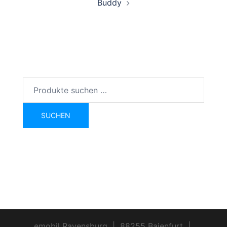
Buddy
Suchen
nach:
SUCHEN
emobil Ravensburg
|
88255 Baienfurt
|